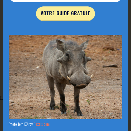
@Amandine Colombe
VOTRE GUIDE GRATUIT
« Les trésors culturels de l’humanité seront ouverts à tous par le
libre échange des livres, des idées et par le contact avec d’autres
pays. »
Charte de la liberté
, Kliptown, Soweto, 26 juin 1955
Laisser un commentaire
Photo Tom D'Arby
Pexels.com