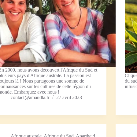
En 2000, nous avons découvert l'Afrique du Sud et
plusieurs pays d'Afrique australe. La passion est
Clique
toujours là ! Nous partageons une somme de
du sud
connaissances sur les cultures de cette région du
infusi
monde. Embarquez avec nous !
contact@amandla.fr
27 avril 2023
Afrique australe
,
Afrique du Sud
,
Apartheid
,