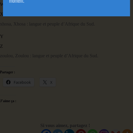
moment.
W
X
xhosa, Xhosa : langue et peuple d’Afrique du Sud.
Y
Z
zoulou, Zoulou : langue et peuple d’Afrique du Sud.
Partager :
Facebook
X
J’aime ça :
Si vous aimez, partagez !