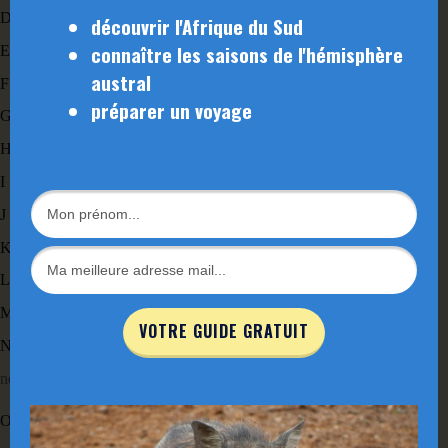
D
découvrir l'Afrique du Sud
connaître les saisons de l'hémisphère
E
austral
F
préparer un voyage
G
H
I
J
K
L
M
VOTRE GUIDE GRATUIT
N
ndebele, Ndebele : langue et peuple d’Afrique du Sud.
O