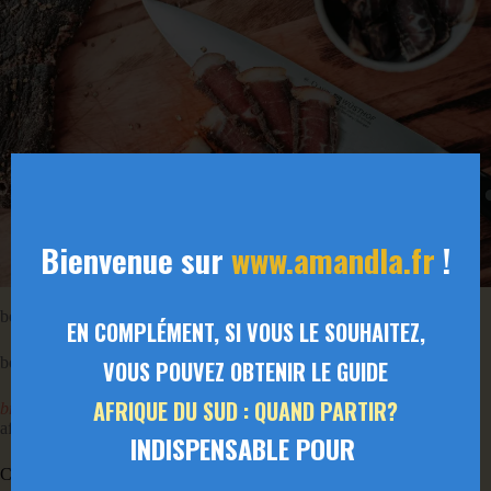
Bienvenue sur
www.amandla.fr
!
Photo by Jeff Siepman on
Pexels.com
bobotie : gratin de boeuf (mot afrikaans).
EN COMPLÉMENT, SI VOUS LE SOUHAITEZ,
boerewors : saucisses (mot afrikaans).
VOUS POUVEZ OBTENIR LE GUIDE
AFRIQUE DU SUD : QUAND PARTIR?
braai
: le barbecue en Afrique australe – une institution (mot
afrikaans).
INDISPENSABLE POUR
C