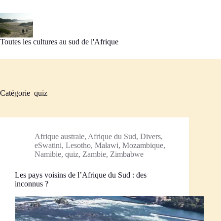
Passer
au
contenu
Toutes les cultures au sud de l'Afrique
Catégorie
quiz
Afrique australe
,
Afrique du Sud
,
Divers
,
eSwatini
,
Lesotho
,
Malawi
,
Mozambique
,
Namibie
,
quiz
,
Zambie
,
Zimbabwe
Les pays voisins de l’Afrique du Sud : des
inconnus ?