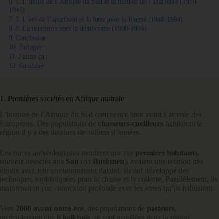
6
6. L’union de l’Afrique du Sud et la montée de l’apartheid (1910-
1948)
7
7. L’ère de l’apartheid et la lutte pour la liberté (1948-1994)
8
8. La transition vers la démocratie (1990-1994)
9
Conclusion
10
Partager :
11
J’aime ça :
12
Similaire
1. Premières sociétés en Afrique australe
L’histoire de l’Afrique du Sud commence bien avant l’arrivée des
Européens. Des populations de
chasseurs-cueilleurs
habitaient la
région il y a des dizaines de milliers d’années.
Les traces archéologiques montrent que ces
premiers habitants,
souvent associés aux
San
(ou
Bushmen
), avaient une relation très
étroite avec leur environnement naturel. Ils ont développé des
techniques sophistiquées pour la chasse et la collecte. Parallèlement, ils
maintenaient une connexion profonde avec les terres qu’ils habitaient.
Vers
2000 avant notre ère
, des populations de
pasteurs
,
probablement des
Khoïkhoïs
, se sont installées dans la région.