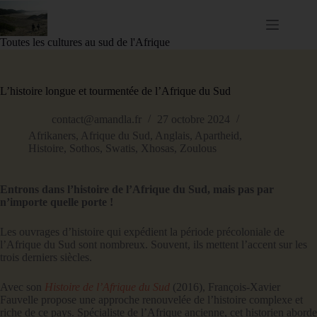
Passer
au
contenu
Toutes les cultures au sud de l'Afrique
L’histoire longue et tourmentée de l’Afrique du Sud
contact@amandla.fr
27 octobre 2024
Afrikaners
,
Afrique du Sud
,
Anglais
,
Apartheid
,
Histoire
,
Sothos
,
Swatis
,
Xhosas
,
Zoulous
Entrons dans l’histoire de l’Afrique du Sud, mais pas par
n’importe quelle porte !
Les ouvrages d’histoire qui expédient la période précoloniale de
l’Afrique du Sud sont nombreux. Souvent, ils mettent l’accent sur les
trois derniers siècles.
Avec son
Histoire de l’Afrique du Sud
(2016), François-Xavier
Fauvelle propose une approche renouvelée de l’histoire complexe et
riche de ce pays. Spécialiste de l’Afrique ancienne, cet historien aborde