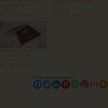
Notre défi : faire connaître
Sept symboles de la nation arc-
l’Afrique australe !
en-ciel
27 avril 2023
11 mai 2023
Dans "Afrique australe"
Dans "Afrique australe"
Afrique du Sud : Guide pratique
pour un voyage réussi
7 octobre 2024
Dans "Afrique australe"
Si vous aimez, partagez !