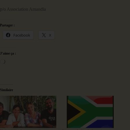
p/o Association Amandla
Partager :
Facebook
X
J’aime ça :
Chargement…
Similaire