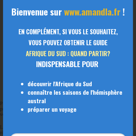
Bienvenue sur
www.amandla.fr
!
EN COMPLÉMENT, SI VOUS LE SOUHAITEZ,
VOUS POUVEZ OBTENIR LE GUIDE
AFRIQUE DU SUD : QUAND PARTIR?
INDISPENSABLE POUR
découvrir l'Afrique du Sud
connaître les saisons de l'hémisphère
les guerres anglo zouloues
austral
Parallèlement, les populations africaines autochtones sont elles aussi
préparer un voyage
profondément affectées par cette expansion coloniale. Le 19e siècle
voit l’
essor du royaume zoulou sous le roi Shaka
.
L’armée de Shaka est en effet devenue l’une des plus puissantes de la
région. Bien qu’ils aient résisté farouchement à l’expansion