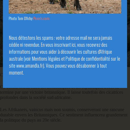
Photo Tom D'Arby
Pexels.com
Nous détestons les spams : votre adresse mail ne sera jamais
cédée ni revendue. En vous inscrivant ici, vous recevrez des
informations pour vous aider à découvrir les cultures d'Afrique
australe (voir Mentions légales et Politique de confidentialité sur le
site www.amandla.fr). Vous pouvez vous désabonner à tout
Kimberley, ancienne mine de diamants en Afrique du Sud
moment.
Ces rivalités aboutissent à la
guerre anglo-boer (1899-1902)
.
Ce conflit brutal entre les Britanniques et les républiques boers se
termine par une victoire britannique. Il laisse toutefois des cicatrices
profondes dans la société sud-africaine.
Les Afrikaners, vaincus mais non soumis, conserveront une rancune
durable envers les Britanniques. Ce sentiment influencera grandement
la politique du pays au 20e siècle.