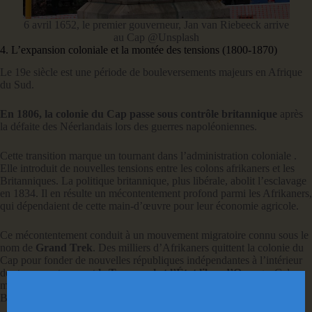
6 avril 1652, le premier gouverneur, Jan van Riebeeck arrive
au Cap @Unsplash
4. L’expansion coloniale et la montée des tensions (1800-1870)
Le 19e siècle est une période de bouleversements majeurs en Afrique
du Sud.
En 1806, la colonie du Cap passe sous contrôle britannique
après
la défaite des Néerlandais lors des guerres napoléoniennes.
Cette transition marque un tournant dans l’administration coloniale .
Elle introduit de nouvelles tensions entre les colons afrikaners et les
Britanniques. La politique britannique, plus libérale, abolit l’esclavage
en 1834. Il en résulte un mécontentement profond parmi les Afrikaners,
qui dépendaient de cette main-d’œuvre pour leur économie agricole.
Ce mécontentement conduit à un mouvement migratoire connu sous le
nom de
Grand Trek
. Des milliers d’Afrikaners quittent la colonie du
Cap pour fonder de nouvelles républiques indépendantes à l’intérieur
des terres, notamment
le Transvaal et l’État libre d’Orange
. Cela
marque le début d’une longue période de rivalité entre Afrikaners et
Britanniques pour contrôler les ressources et les territoires.